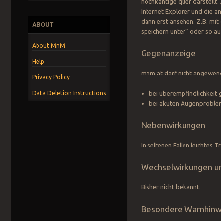
hochkantige quer darstellt. 
Internet Explorer und die a
dann erst ansehen. Z.B. mit 
ABOUT
speichern unter” oder so a
About MnM
Gegenanzeige
Help
mnm.at darf nicht angewen
Privacy Policy
bei überempfindlichkeit
Data Deletion Instructions
bei akuten Augenprobl
Nebenwirkungen
In seltenen Fällen leichtes
Wechselwirkungen u
Bisher nicht bekannt.
Besondere Warnhinw