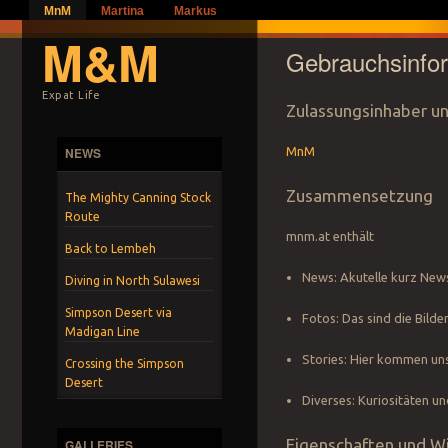
MnM
Martina
Markus
M&M
Gebrauchsinfo
Expat Life
Zulassungsinhaber un
NEWS
MnM
Zusammensetzung
The Mighty Canning Stock
Route
mnm.at enthält
Back to Lembeh
News: Akutelle kurz News
Diving in North Sulawesi
Simpson Desert via
Fotos: Das sind die Bilde
Madigan Line
Stories: Hier kommen uns
Crossing the Simpson
Desert
Diverses: Kuriositäten un
Eigenschaften und W
GALLERIES