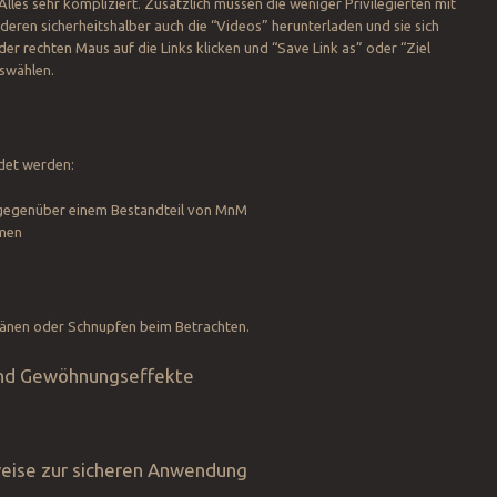
Alles sehr kompliziert. Zusätzlich müssen die weniger Privilegierten mit
nderen sicherheitshalber auch die “Videos” herunterladen und sie sich
der rechten Maus auf die Links klicken und “Save Link as” oder “Ziel
uswählen.
det werden:
 gegenüber einem Bestandteil von MnM
emen
 Tränen oder Schnupfen beim Betrachten.
nd Gewöhnungseffekte
eise zur sicheren Anwendung