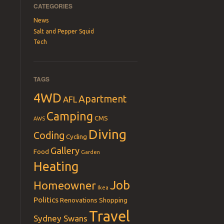
CATEGORIES
News
Salt and Pepper Squid
Tech
TAGS
4WD
Apartment
AFL
Camping
CMS
AWS
Diving
Coding
Cycling
Gallery
Food
Garden
Heating
Job
Homeowner
Ikea
Politics
Renovations
Shopping
Travel
Sydney Swans