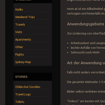
mnm.at ist ein Allheilmitte
Walks
vertragen und hinterläßt im
Weekend Trips
Anwendungsgebiete
Travels
Visits
Zur Linderung von oberfläc
Apartments
Arbeitsunlust und Langew
Other
leichte Anfälle von Fernw
Sehnsucht nach MnM.
Flights
Sydney Map
Art der Anwendung u
Falls nicht anders verordne
STORIES
Die gesamte Webseite 1-3 ma
Oldies but Goodies
Bilder selbst verlinken imme
Travel Logs
“Videos” am besten mit Quic
Tidbits